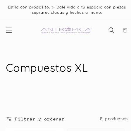
Ir
directamente
Estilo con propósito. ✨ Dale vida a tu espacio con piezas
al contenido
suprarecicladas y hechas a mano.
Carri
C
Compuestos XL
o
l
e
c
Filtrar y ordenar
5 productos